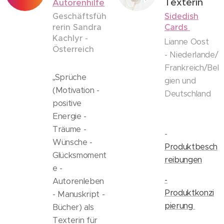
Texterin
Autorenhilfe
Geschäftsfüh
Sidedish
rerin Sandra
Cards
Kachlyr -
Lianne Oost
Österreich
-
Niederlande/
Frankreich/Bel
„Sprüche
gien und
(Motivation -
Deutschland
positive
Energie -
Träume -
-
Wünsche -
Produktbesch
Glücksmoment
reibungen
e -
-
Autorenleben
Produktkonzi
- Manuskript -
pierung
Bücher) als
Texterin für