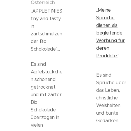
Österreich
„
Meine
„APPLETINIES
Sprüche
tiny and tasty
dienen als
in
begleitende
zartschmelzen
Werbung für
der Bio
deren
Schokolade"...
Produkte.
"
Es sind
Apfelstückche
Es sind
n schonend
Sprüche über
getrocknet
das Leben,
und mit zarter
christliche
Bio
Weisheiten
Schokolade
und bunte
überzogen in
Gedanken.
vielen