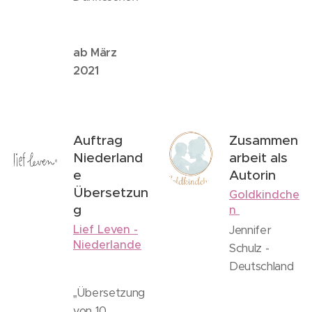
ab März
2021
Auftrag
Zusammen
Niederland
arbeit als
e
Autorin
Übersetzun
Goldkindche
g
n
Lief Leven -
Jennifer
Niederlande
Schulz -
Deutschland
„Übersetzung
von 10