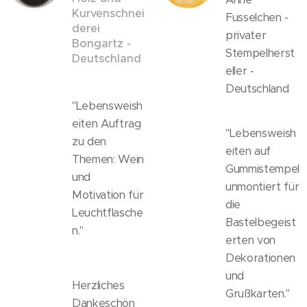
Kurvenschnei
Fusselchen -
derei
privater
Bongartz -
Stempelherst
Deutschland
eller -
Deutschland
"Lebensweish
eiten Auftrag
"Lebensweish
zu den
eiten auf
Themen: Wein
Gummistempel
und
unmontiert für
Motivation für
die
Leuchtflasche
Bastelbegeist
n."
erten von
Dekorationen
und
Herzliches
Grußkarten."
Dankeschön