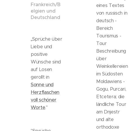
Frankreich/B
eines Textes
elgien und
von russisch in
Deutschland
deutsch -
Bereich
Tourismus -
„Sprüche über
Tour
Liebe und
Beschreibung
positive
über
Wünsche sind
Weinkellereien
auf Losen
im Südosten
gerollt in
Moldawiens -
Sonne und
Gogu, Purcari,
Herzflaschen
Etcetera; die
voll schöner
ländliche Tour
Worte
."
am Dnjestr
und alte
orthodoxe
"Sprüche -