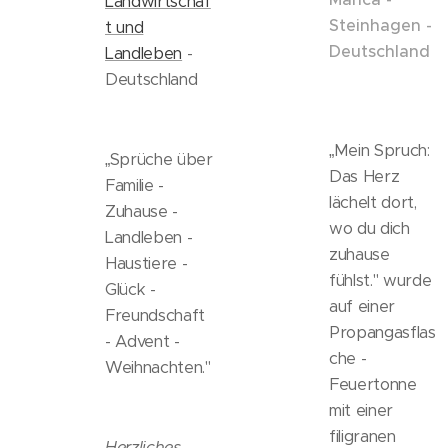
Landwirtschaf
Steinhagen -
t und
Deutschland
Landleben
-
Deutschland
„Mein Spruch:
„Sprüche über
Das Herz
Familie -
lächelt dort,
Zuhause -
wo du dich
Landleben -
zuhause
Haustiere -
fühlst." wurde
Glück -
auf einer
Freundschaft
Propangasflas
- Advent -
che -
Weihnachten."
Feuertonne
mit einer
filigranen
Herzliches