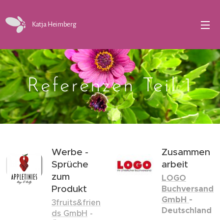
Katja Heimberg
Referenzen Teil 1
Werbe -
Zusammen
Sprüche
arbeit
zum
LOGO
Produkt
Buchversand
GmbH
-
3fruits&frien
Deutschland
ds GmbH
-