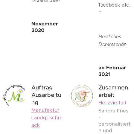
Dankeschön
facebook etc.
."
November
2020
Herzliches
Dankeschön
ab Februar
2021
Auftrag
Zusammen
Ausarbeitu
arbeit
ng
Herzvielfalt
Manufaktur
Sandra Fries
Landgeschm
-
personalisiert
ack
e und